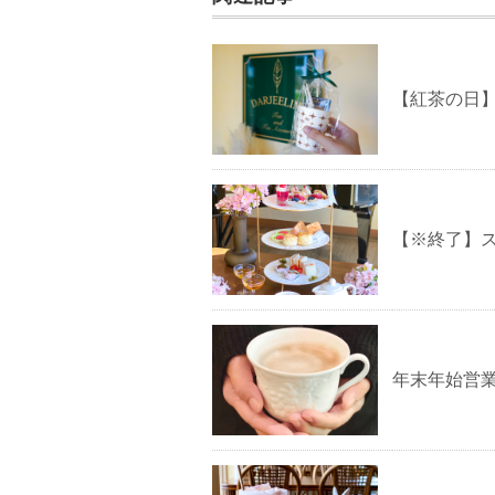
【紅茶の日
【※終了】
年末年始営