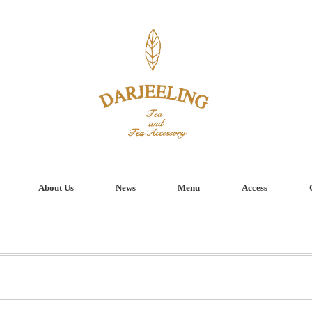
About Us
News
Menu
Access