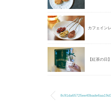
カフェイン
【紅茶の日
8c91da65725ee40bade6aa19d