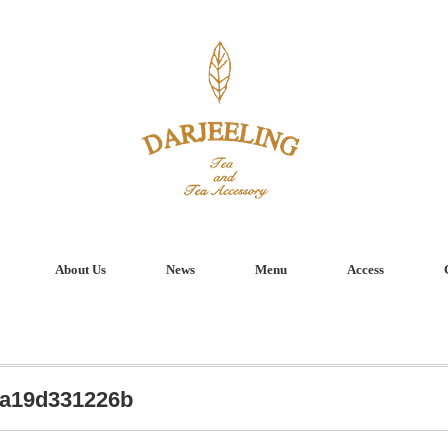
About Us
News
Menu
Access
a19d331226b