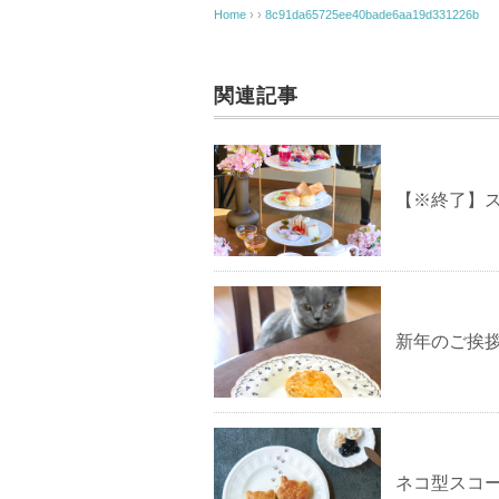
Home
› ›
8c91da65725ee40bade6aa19d331226b
関連記事
【※終了】
新年のご挨
ネコ型スコ