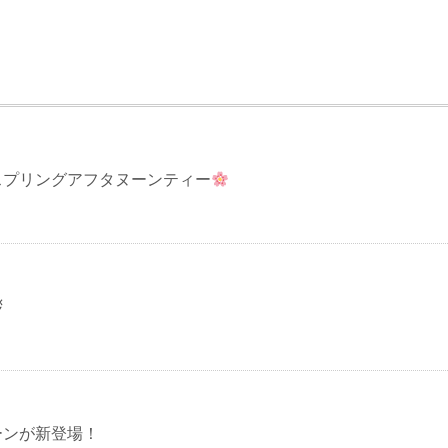
スプリングアフタヌーンティー
拶
ーンが新登場！