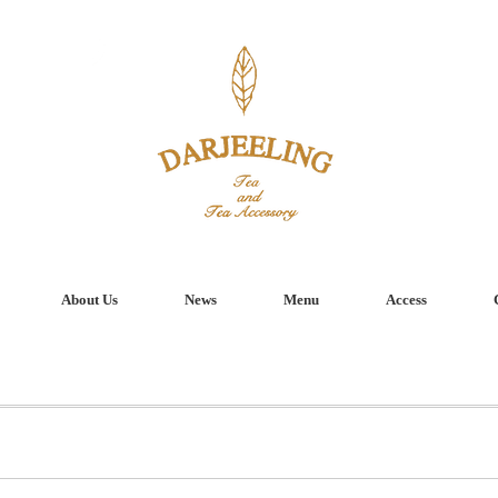
About Us
News
Menu
Access